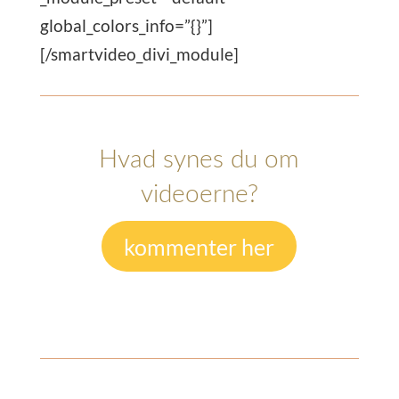
global_colors_info=”{}”]
[/smartvideo_divi_module]
Hvad synes du om
videoerne?
kommenter her